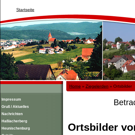
Startseite
Home
»
Ziegelerden
»
Ortsbilder
Impressum
Betra
Gruß / Aktuelles
Nachrichten
Haßlacherberg
Ortsbilder vo
Heunischenburg