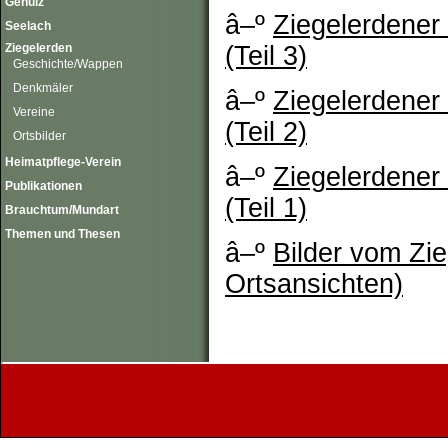
Gehülz
â–º
Ziegelerdener
Seelach
Ziegelerden
(Teil 3)
Geschichte/Wappen
Denkmäler
â–º
Ziegelerdener
Vereine
(Teil 2)
Ortsbilder
Heimatpflege-Verein
â–º
Ziegelerdener
Publikationen
(Teil 1)
Brauchtum/Mundart
Themen und Thesen
â–º
Bilder vom Zie
Ortsansichten)