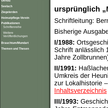
Gehülz
Seelach
ursprünglich „
Ziegelerden
Heimatpflege-Verein
Schriftleitung: Be
Publikationen
Schriftenreihe
Bisherige Ausgabe
Weitere
Veröffentlichungen
I/1988:
Ortsgeschi
Brauchtum/Mundart
Schrift anlässlich
Themen und Thesen
Jahre Zollbrunnen
II/1991:
Haßlacher
Umkreis der Heun
zur Lokalhistorie 
Inhaltsverzeichnis
III/1993:
Geschicht