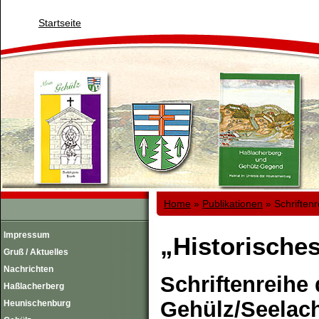
Startseite
Home
»
Publikationen
»
Schriftenr
Impressum
„Historische
Gruß / Aktuelles
Nachrichten
Schriftenreihe
Haßlacherberg
Gehülz/Seelach
Heunischenburg